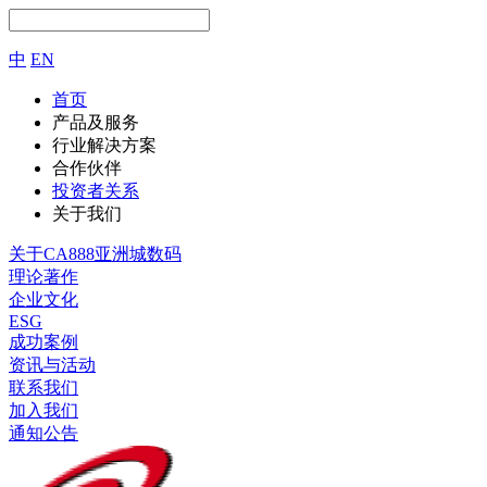
中
EN
首页
产品及服务
行业解决方案
合作伙伴
投资者关系
关于我们
关于CA888亚洲城数码
理论著作
企业文化
ESG
成功案例
资讯与活动
联系我们
加入我们
通知公告