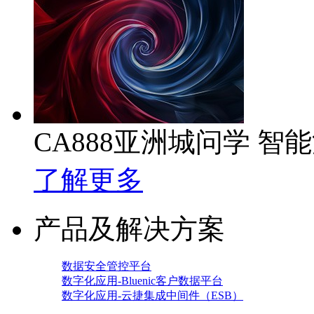
CA888亚洲城问学 智
了解更多
产品及解决方案
数据安全管控平台
数字化应用-Bluenic客户数据平台
数字化应用-云捷集成中间件（ESB）