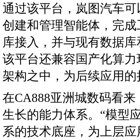
通过该平台，岚图汽
创建和管理智能体，完成
库接入，并与现有数据库
该平台还兼容国产化算力环境
架构之中，为后续应
在CA888亚洲城数码看来
生长的能力体系。“模型
系的技术底座，为上