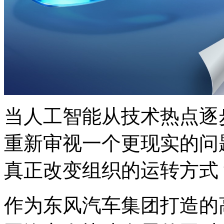
当人工智能从技术热点逐步
重新审视一个更现实的问题
真正改变组织的运转方式
作为东风汽车集团打造的高