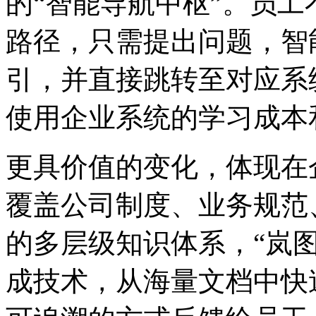
的“智能导航中枢”。员
路径，只需提出问题
引，并直接跳转至对应系
使用企业系统的学习成本
更具价值的变化，体
覆盖公司制度、业务规范
的多层级知识体系，“
成技术，从海量文档中快速