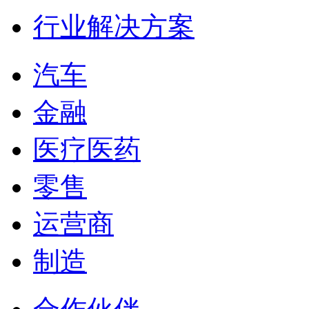
行业解决方案
汽车
金融
医疗医药
零售
运营商
制造