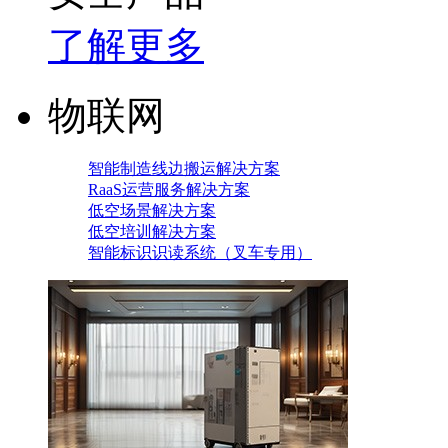
了解更多
物联网
智能制造线边搬运解决方案
RaaS运营服务解决方案
低空场景解决方案
低空培训解决方案
智能标识识读系统（叉车专用）