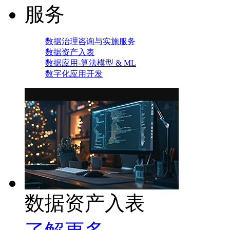
服务
数据治理咨询与实施服务
数据资产入表
数据应用-算法模型 & ML
数字化应用开发
数据资产入表