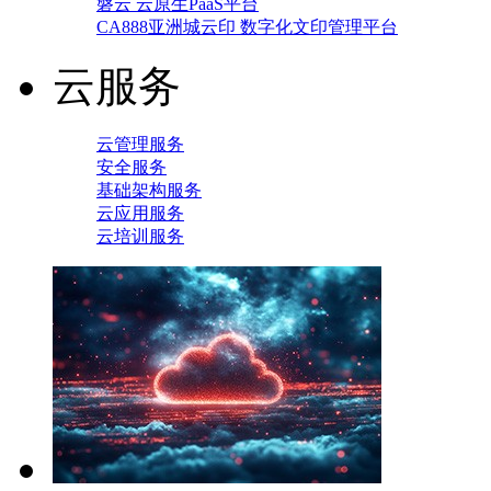
磐云 云原生PaaS平台
CA888亚洲城云印 数字化文印管理平台
云服务
云管理服务
安全服务
基础架构服务
云应用服务
云培训服务