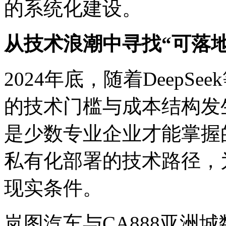
的系统化建设。
从技术浪潮中寻找“可落地
2024年底，随着DeepS
的技术门槛与成本结构发
是少数专业企业才能掌握的能力
私有化部署的技术路径
现实条件。
岚图汽车与CA888亚洲城数