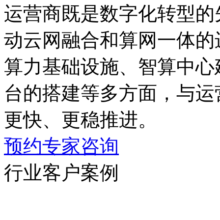
运营商既是数字化转型的先
动云网融合和算网一体的进程
算力基础设施、智算中心
台的搭建等多方面，与运
更快、更稳推进。
预约专家咨询
行业客户案例