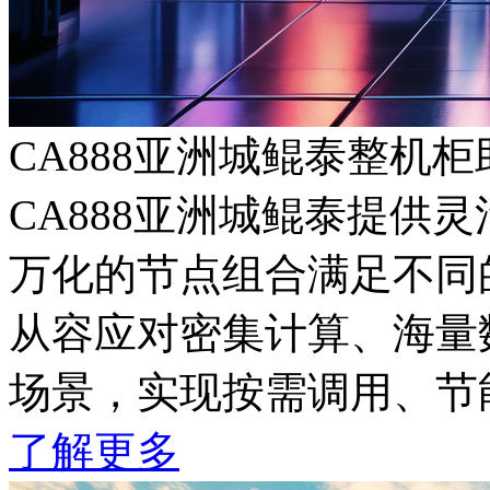
CA888亚洲城鲲泰整机
CA888亚洲城鲲泰提供灵
万化的节点组合满足不同的
从容应对密集计算、海量
场景，实现按需调用
了解更多