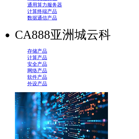
通用算力服务器
计算终端产品
数据通信产品
CA888亚洲城云科
存储产品
计算产品
安全产品
网络产品
软件产品
外设产品