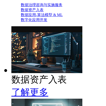
数据治理咨询与实施服务
数据资产入表
数据应用-算法模型 & ML
数字化应用开发
数据资产入表
了解更多