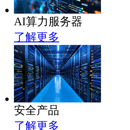
AI算力服务器
了解更多
安全产品
了解更多