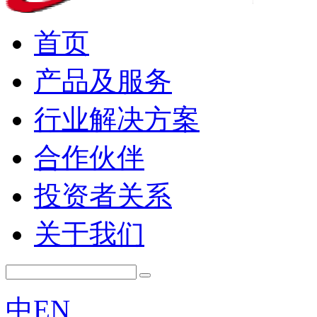
首页
产品及服务
行业解决方案
合作伙伴
投资者关系
关于我们
中
EN