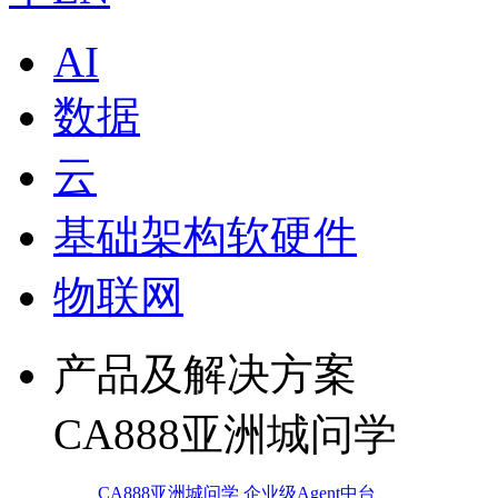
AI
数据
云
基础架构软硬件
物联网
产品及解决方案
CA888亚洲城问学
CA888亚洲城问学 企业级Agent中台