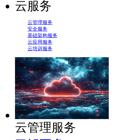
云服务
云管理服务
安全服务
基础架构服务
云应用服务
云培训服务
云管理服务